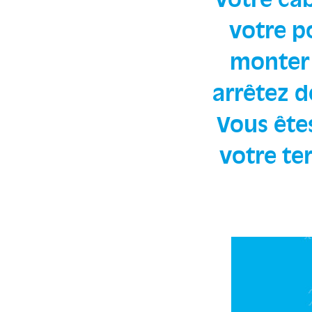
votre ca
votre po
monter 
arrêtez d
Vous ête
votre te