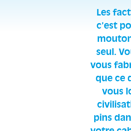
Les fac
c’est p
mouton.
seul. V
vous fab
que ce 
vous l
civilisa
pins dan