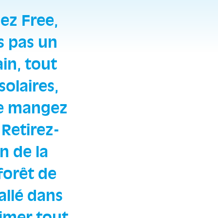
ez Free,
s pas un
in, tout
olaires,
ne mangez
Retirez-
n de la
 forêt de
allé dans