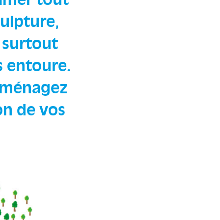
imer tout
culpture,
 surtout
s entoure.
 aménagez
on de vos