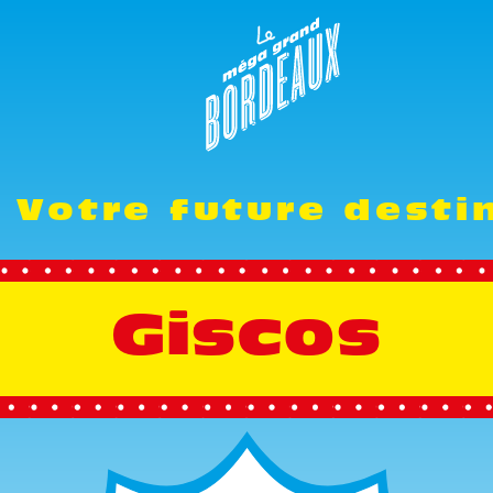
 Votre future desti
Giscos